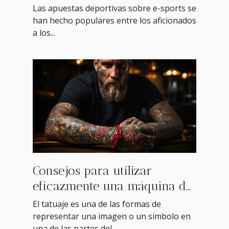
hacerlo?
Las apuestas deportivas sobre e-sports se
han hecho populares entre los aficionados
a los...
Consejos para utilizar
eficazmente una máquina de
tatuar
El tatuaje es una de las formas de
representar una imagen o un símbolo en
una de las partes del...