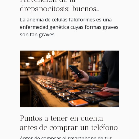
drepanocitosis: buenos
consejos
La anemia de células falciformes es una
enfermedad genética cuyas formas graves
son tan graves...
Puntos a tener en cuenta
antes de comprar un teléfono
Antes de comprar el smartphone de tus